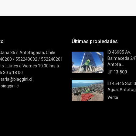
to
Últimas propiedades
ID 46985 Av.
Gana 867, Antofagasta, Chile
Balmaceda 24
40200 / 552240032 / 552240201
Antofa...
io : Lunes a Viernes 10:00 hrs a
UF 13.500
5:30 a 18:00
taria@biaggini.cl
ID 45445 Subid
iaggini.cl
Agua, Antofaga
Venta