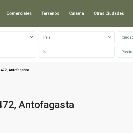
Comerciales
Terrenos
Calama
Otras Ciudades
País
Ciuda
Precio
2472, Antofagasta
472, Antofagasta