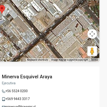
Keyboard shortcuts
Image may be subject to copyright
Terms
Minerva Esquivel Araya
Ejecutiva
+56 5524 0200
+569 9443 3317
minerva@biaggini.cl