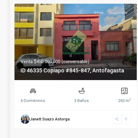
Venta
Disponible
Venta $450.000.000 (conversable)
ID 46335 Copiapo #845-847, Antofagasta
2
6 Dormitorios
3 Baños
263 m
Janett Suazo Astorga