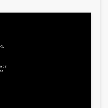
72,
a del
s...