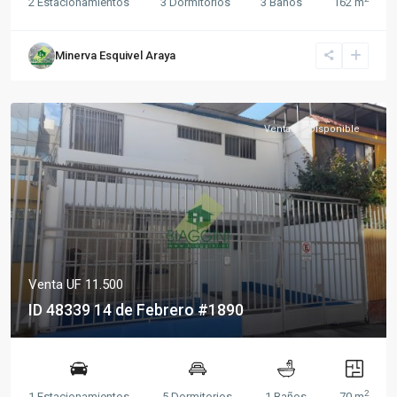
2 Estacionamientos
3 Dormitorios
3 Baños
162 m
Minerva Esquivel Araya
Venta
Disponible
Venta
UF 11.500
ID 48339 14 de Febrero #1890
2
1 Estacionamientos
5 Dormitorios
1 Baños
70 m