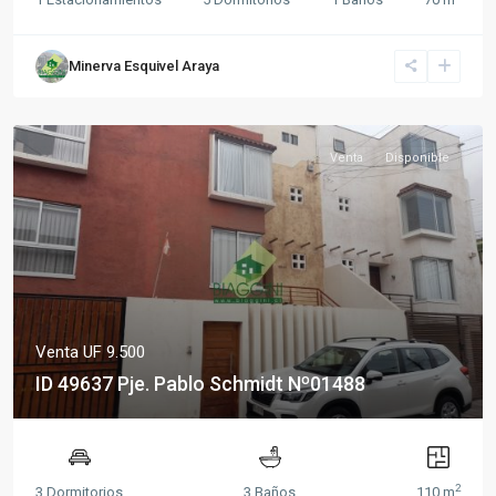
Minerva Esquivel Araya
Venta
Disponible
Venta
UF 9.500
ID 49637 Pje. Pablo Schmidt Nº01488
2
3 Dormitorios
3 Baños
110 m