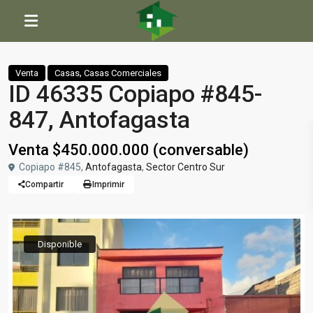
Inicio
Casas
,
Casas Comerciales
ID 46335 Copiapo #845-847, Antofagasta
,
Venta
Casas
Casas Comerciales
ID 46335 Copiapo #845-
847, Antofagasta
Venta $450.000.000 (conversable)
Copiapo #845,
Antofagasta
,
Sector Centro Sur
Compartir
Imprimir
Disponible