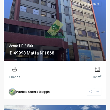
Venta
Disponible
Venta
UF 2.500
ID 49998 Matta N°1868
2
1 Baños
32 m
Patricia Guerra Biaggini