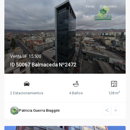
Venta
Disponible
Venta
UF 15.500
ID 50067 Balmaceda Nº2472
2
2 Estacionamientos
4 Baños
128 m
Patricia Guerra Biaggini