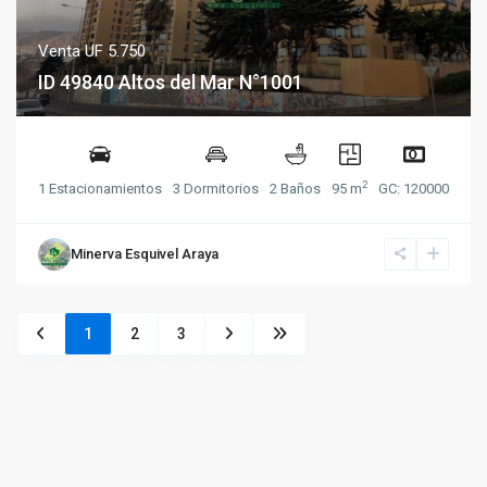
Venta
UF 5.750
ID 49840 Altos del Mar N°1001
2
1 Estacionamientos
3 Dormitorios
2 Baños
95 m
GC: 120000
Minerva Esquivel Araya
1
2
3