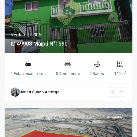
Venta
UF 3.305
ID 49908 Maipú N°1590
2
1 Estacionamientos
5 Dormitorios
2 Baños
149 m
Janett Suazo Astorga
Venta
Disponible