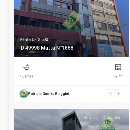
Venta
UF 2.500
ID 49998 Matta N°1868
2
1 Baños
32 m
Patricia Guerra Biaggini
Arriendo
Disponible