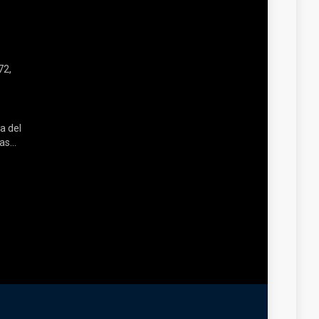
72,
a del
s...