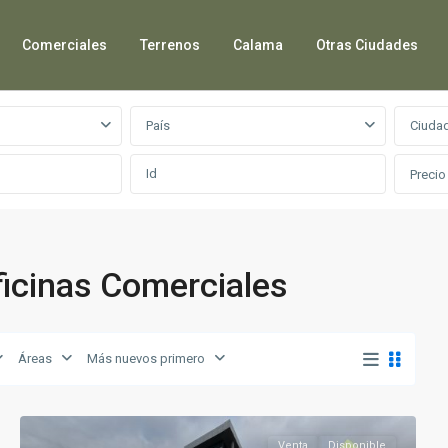
Comerciales
Terrenos
Calama
Otras Ciudades
País
Ciuda
Precio
ficinas Comerciales
Áreas
Más nuevos primero
Venta
Disponible