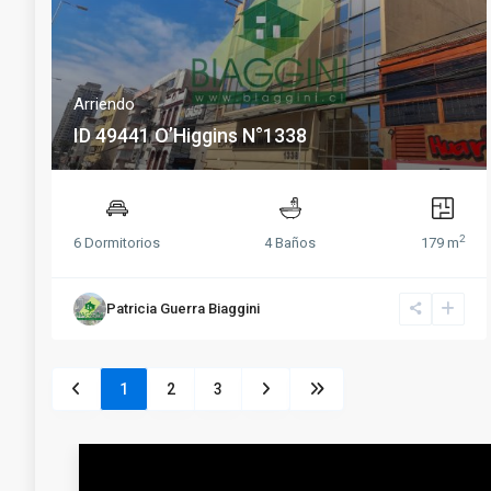
Arriendo
ID 49441 O’Higgins N°1338
2
6 Dormitorios
4 Baños
179 m
Patricia Guerra Biaggini
1
2
3