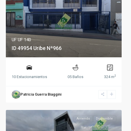
UF
UF 140
ID 49954 Uribe Nª966
2
10 Estacionamientos
05 Baños
324 m
Patricia Guerra Biaggini
Arriendo
Disponible