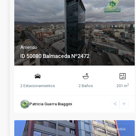
Arriendo
ID 50080 Balmaceda Nº2472
2
2 Estacionamientos
2 Baños
201 m
Patricia Guerra Biaggini
Venta
Disponible