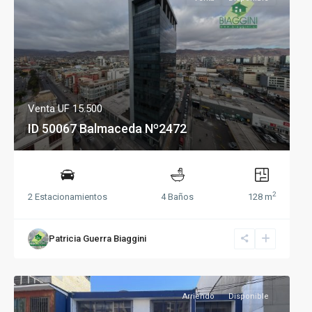
Venta
UF 15.500
ID 50067 Balmaceda Nº2472
2
2 Estacionamientos
4 Baños
128 m
Patricia Guerra Biaggini
Arriendo
Disponible