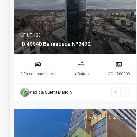
UF
UF 180
ID 49940 Balmaceda Nª2472
2 Estacionamientos
4 Baños
GC: 1200000
Patricia Guerra Biaggini
Arriendo
Disponible