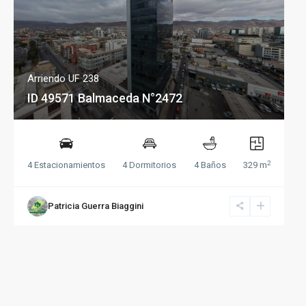
Arriendo UF 238
ID 49571 Balmaceda N°2472
2
4 Estacionamientos
4 Dormitorios
4 Baños
329 m
Patricia Guerra Biaggini