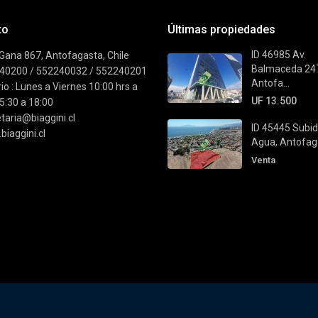
to
Últimas propiedades
ID 46985 Av.
Gana 867, Antofagasta, Chile
Balmaceda 24
40200 / 552240032 / 552240201
Antofa...
io : Lunes a Viernes 10:00 hrs a
UF 13.500
5:30 a 18:00
taria@biaggini.cl
ID 45445 Subid
iaggini.cl
Agua, Antofaga
Venta