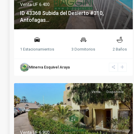
Venta
UF 6.400
ID 43368 Subida del Desierto #310,
Antofagas...
1 Estacionamientos
3 Dormitorios
2 Baños
Minerva Esquivel Araya
Venta
Disponible
Venta
UF 6.900