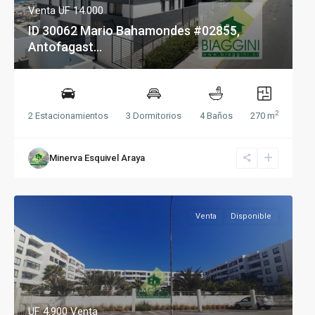
Venta
UF 14.000
ID 30062 Mario Bahamondes #02855,
Antofagast...
2
2 Estacionamientos
3 Dormitorios
4 Baños
270 m
Minerva Esquivel Araya
Venta
Disponible
UF 4.900
Venta