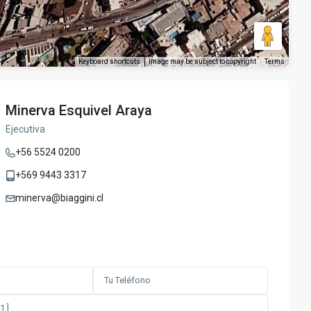
Keyboard shortcuts
Image may be subject to copyright
Terms
Minerva Esquivel Araya
Ejecutiva
+56 5524 0200
+569 9443 3317
minerva@biaggini.cl