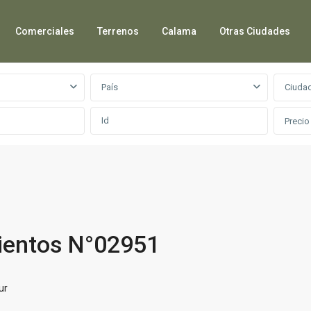
Comerciales
Terrenos
Calama
Otras Ciudades
País
Ciuda
Precio
Vientos N°02951
ur