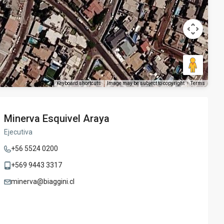
Keyboard shortcuts
Image may be subject to copyright
Terms
Minerva Esquivel Araya
Ejecutiva
+56 5524 0200
+569 9443 3317
minerva@biaggini.cl