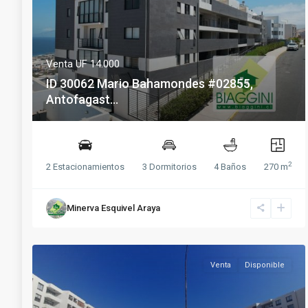
Venta
UF 14.000
ID 30062 Mario Bahamondes #02855,
Antofagast...
2
2 Estacionamientos
3 Dormitorios
4 Baños
270 m
Minerva Esquivel Araya
Venta
Disponible