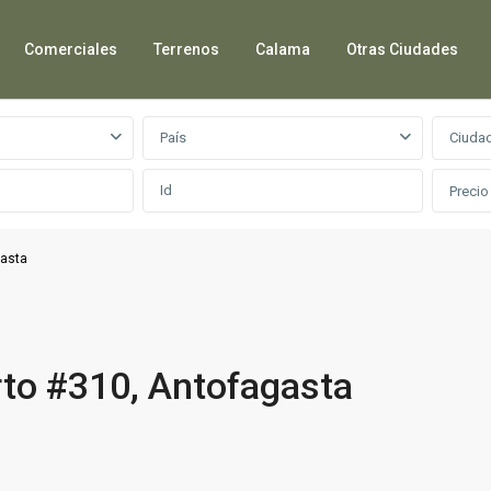
Comerciales
Terrenos
Calama
Otras Ciudades
País
Ciuda
Precio
gasta
rto #310, Antofagasta