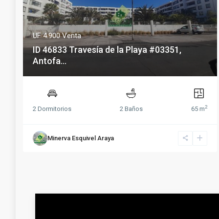
UF 4.900
Venta
ID 46833 Travesía de la Playa #03351,
Antofa...
2
2 Dormitorios
2 Baños
65 m
Minerva Esquivel Araya