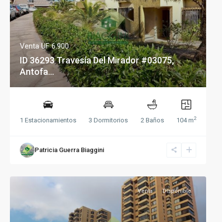
Venta
UF 6.900
ID 36293 Travesía Del Mirador #03075,
Antofa...
2
1 Estacionamientos
3 Dormitorios
2 Baños
104 m
Patricia Guerra Biaggini
Venta
Disponible