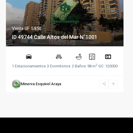
Venta
UF 5.850
ID 49744 Calle Altos del Mar N°1001
2
1 Estacionamientos
3 Dormitorios
2 Baños
98 m
GC: 120000
Minerva Esquivel Araya