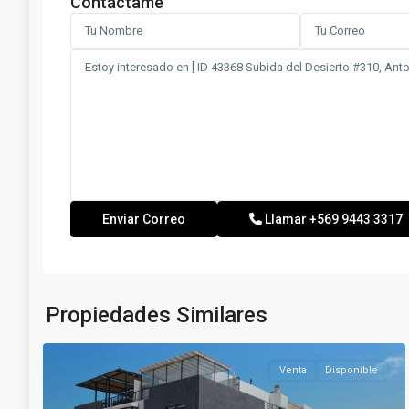
Contáctame
Llamar
+569 9443 3317
Propiedades Similares
Venta
Disponible