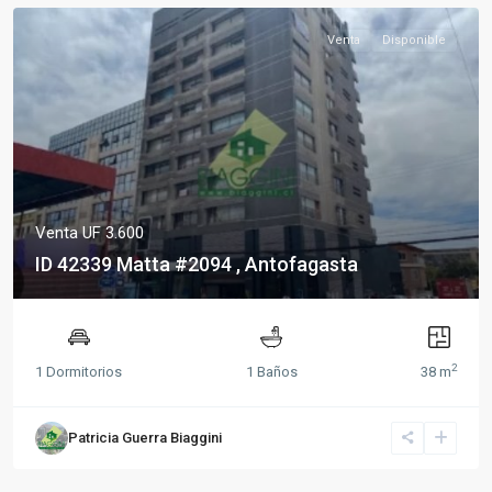
Venta
Disponible
Venta
UF 3.600
ID 42339 Matta #2094 , Antofagasta
2
1 Dormitorios
1 Baños
38 m
Patricia Guerra Biaggini