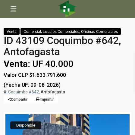
Inicio
Comercial
,
Locales Comerciales
,
Oficinas Comerciales
ID 43109 Coquimbo #642, Antofagasta
,
,
Venta
Comercial
Locales Comerciales
Oficinas Comerciales
ID 43109 Coquimbo #642,
Antofagasta
Venta:
UF 40.000
Valor CLP $1.633.791.600
(Fecha UF: 09-08-2026)
Coquimbo #642,
Antofagasta
Compartir
Imprimir
Disponible