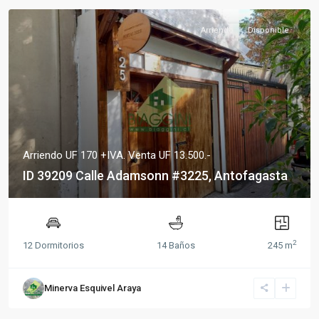
Arriendo
Disponible
Arriendo UF 170 +IVA.
Venta UF 13.500.-
ID 39209 Calle Adamsonn #3225, Antofagasta
2
12 Dormitorios
14 Baños
245 m
Minerva Esquivel Araya