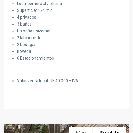
Local comercial / oficina
Superficie: 474 m2
4 privados
3 baños
Un baño universal
2 kitchenette
2 bodegas
Bóveda
6 Estacionamientos
Valor venta local: UF 40.000 + IVA
Map
Satellite