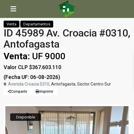
Inicio
Departamentos
ID 45989 Av. Croacia #0310, Antofagasta
Venta
Departamentos
ID 45989 Av. Croacia #0310,
Antofagasta
Venta:
UF 9000
Valor CLP $367.603.110
(Fecha UF: 06-08-2026)
Avenida Croacia 0310,
Antofagasta
,
Sector Centro Sur
Compartir
Imprimir
Disponible