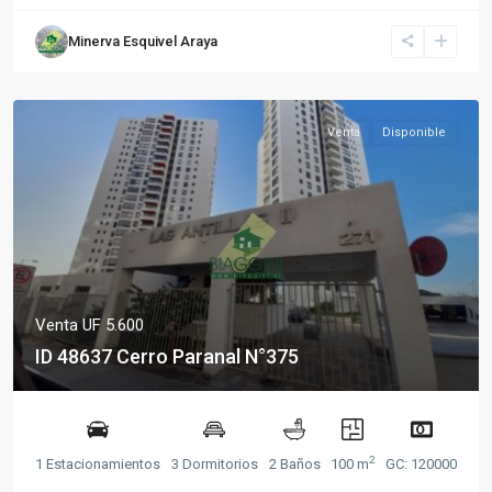
Minerva Esquivel Araya
Venta
Disponible
Venta
UF 5.600
ID 48637 Cerro Paranal N°375
2
1 Estacionamientos
3 Dormitorios
2 Baños
100 m
GC: 120000