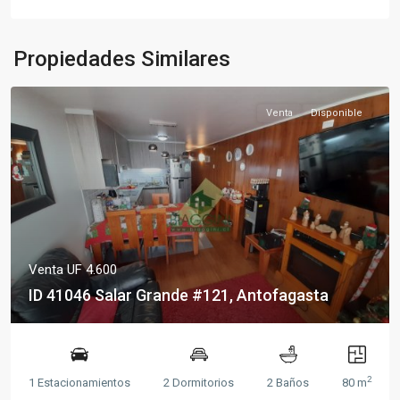
Propiedades Similares
Venta
Disponible
Venta
UF 4.600
ID 41046 Salar Grande #121, Antofagasta
2
1 Estacionamientos
2 Dormitorios
2 Baños
80 m