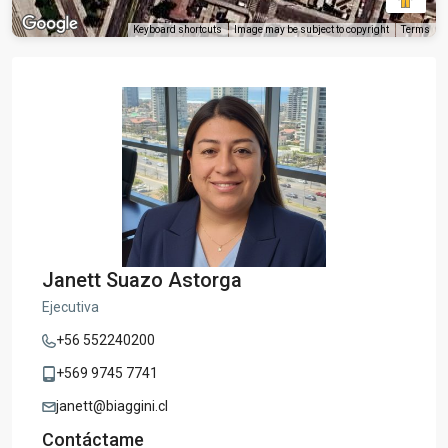
Keyboard shortcuts
Image may be subject to copyright
Terms
Janett Suazo Astorga
Ejecutiva
+56 552240200
+569 9745 7741
janett@biaggini.cl
Contáctame