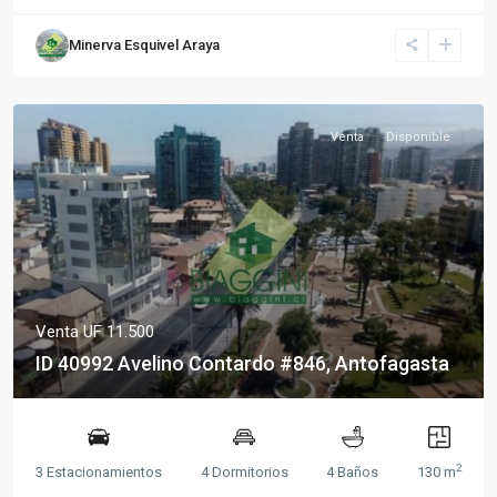
Minerva Esquivel Araya
Venta
Disponible
Venta
UF 11.500
ID 40992 Avelino Contardo #846, Antofagasta
2
3 Estacionamientos
4 Dormitorios
4 Baños
130 m