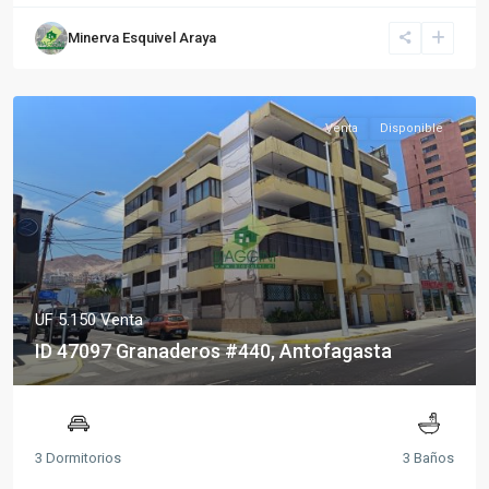
Minerva Esquivel Araya
Venta
Disponible
UF 5.150
Venta
ID 47097 Granaderos #440, Antofagasta
3 Dormitorios
3 Baños