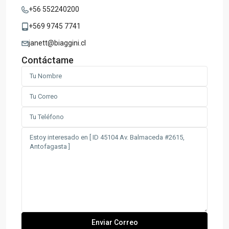
+56 552240200
+569 9745 7741
janett@biaggini.cl
Contáctame