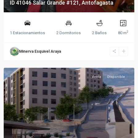
ID 41046 Salar Grande #121, Antofagasta
2
1 Estacionamientos
2 Dormitorios
2 Baños
80 m
Minerva Esquivel Araya
Venta
Disponible