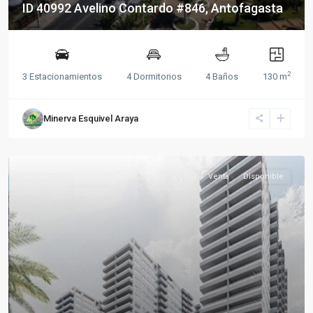
ID 40992 Avelino Contardo #846, Antofagasta
2
3 Estacionamientos
4 Dormitorios
4 Baños
130 m
Minerva Esquivel Araya
Venta
Disponible