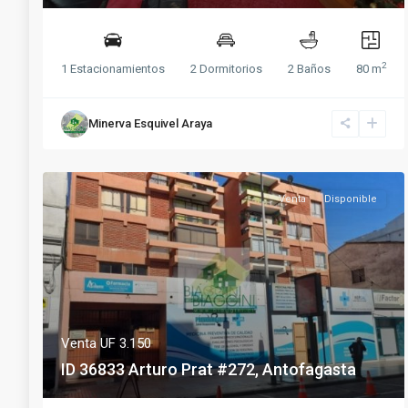
2
1 Estacionamientos
2 Dormitorios
2 Baños
80 m
Minerva Esquivel Araya
Venta
Disponible
Venta
UF 3.150
ID 36833 Arturo Prat #272, Antofagasta