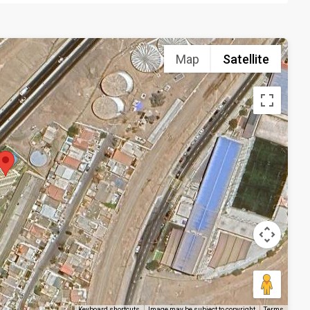
Map
Satellite
Keyboard shortcuts
Image may be subject to copyright
Terms