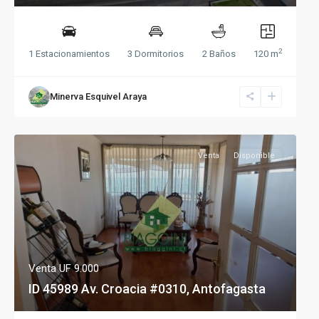
2
1 Estacionamientos
3 Dormitorios
2 Baños
120 m
Minerva Esquivel Araya
Venta
Disponible
Venta
UF 9.000
ID 45989 Av. Croacia #0310, Antofagasta