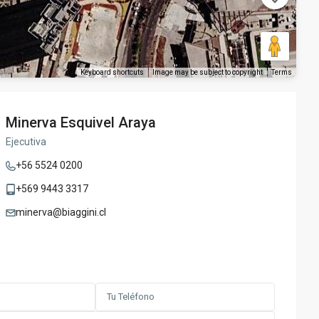
Keyboard shortcuts
Image may be subject to copyright
Terms
Minerva Esquivel Araya
Ejecutiva
+56 5524 0200
+569 9443 3317
minerva@biaggini.cl