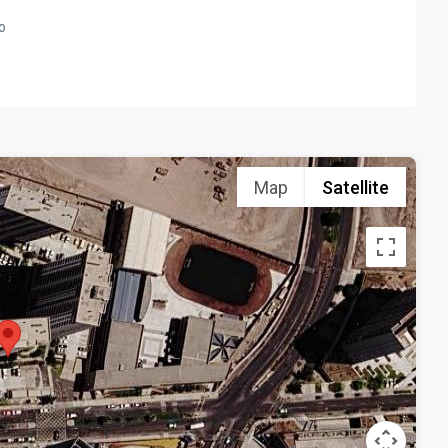
o
Map
Satellite