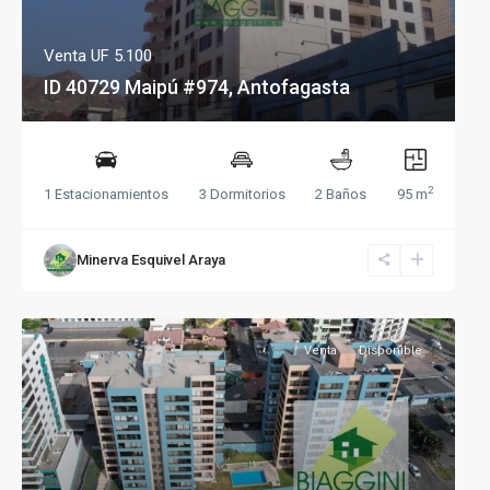
Venta
UF 5.100
ID 40729 Maipú #974, Antofagasta
2
1 Estacionamientos
3 Dormitorios
2 Baños
95 m
Minerva Esquivel Araya
Venta
Disponible