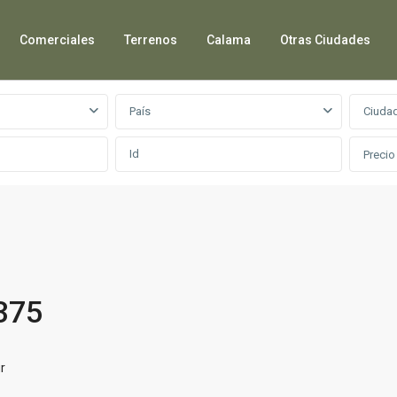
Comerciales
Terrenos
Calama
Otras Ciudades
País
Ciuda
Precio
375
r