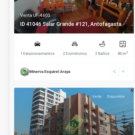
Venta
UF 4.600
ID 41046 Salar Grande #121, Antofagasta
2
1 Estacionamientos
2 Dormitorios
2 Baños
80 m
Minerva Esquivel Araya
Venta
Disponible