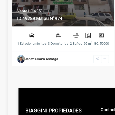
Venta
UF 4.950
ID 49789 Maipu N°974
2
1 Estacionamientos
3 Dormitorios
2 Baños
95 m
GC: 50000
Janett Suazo Astorga
Contac
BIAGGINI PROPIEDADES