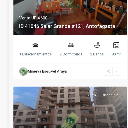
Venta
UF 4.600
ID 41046 Salar Grande #121, Antofagasta
2
1 Estacionamientos
2 Dormitorios
2 Baños
80 m
Minerva Esquivel Araya
Venta
Disponible