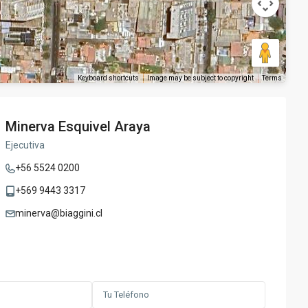
Keyboard shortcuts
Image may be subject to copyright
Terms
Minerva Esquivel Araya
Ejecutiva
+56 5524 0200
+569 9443 3317
minerva@biaggini.cl