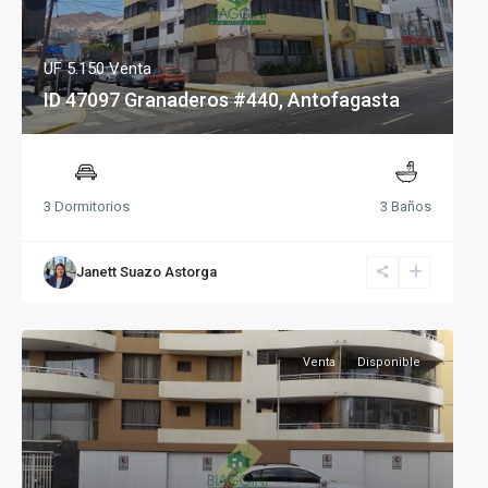
UF 5.150
Venta
ID 47097 Granaderos #440, Antofagasta
3 Dormitorios
3 Baños
Janett Suazo Astorga
Venta
Disponible