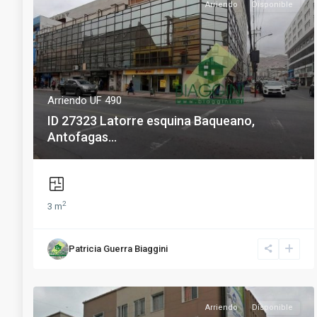
Arriendo
Disponible
Arriendo UF 490
ID 27323 Latorre esquina Baqueano,
Antofagas...
2
3 m
Patricia Guerra Biaggini
Arriendo
Disponible