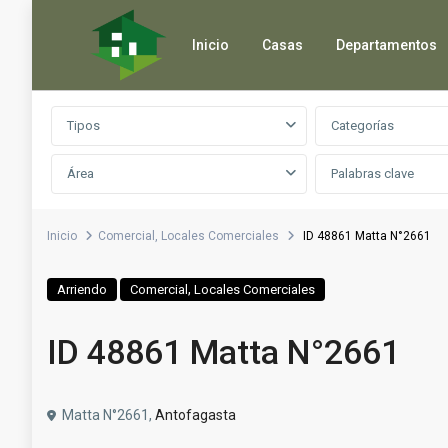
Inicio
Casas
Departamentos
Búsqueda avanzada
Tipos
Categorías
Área
Inicio
Comercial
,
Locales Comerciales
ID 48861 Matta N°2661
,
Arriendo
Comercial
Locales Comerciales
ID 48861 Matta N°2661
Matta N°2661,
Antofagasta