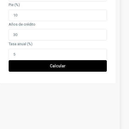
Pie (%)
Años de crédito
Tasa anual (%)
Calcular