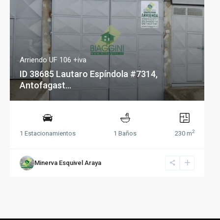
Arriendo UF 106 +iva
ID 38685 Lautaro Espíndola #7314,
Antofagast...
2
1 Estacionamientos
1 Baños
230 m
Minerva Esquivel Araya