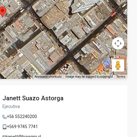
Keyboard shortcuts
Image may be subject to copyright
Terms
Janett Suazo Astorga
Ejecutiva
+56 552240200
+569 9745 7741
janett@biaggini.cl