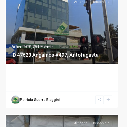
Arriendo
Disponible
Arriendo: 0,75 UF /m2
ID 47623 Angamos #497, Antofagasta
Patricia Guerra Biaggini
Arriendo
Disponible