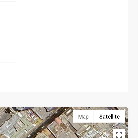
Map
Satellite