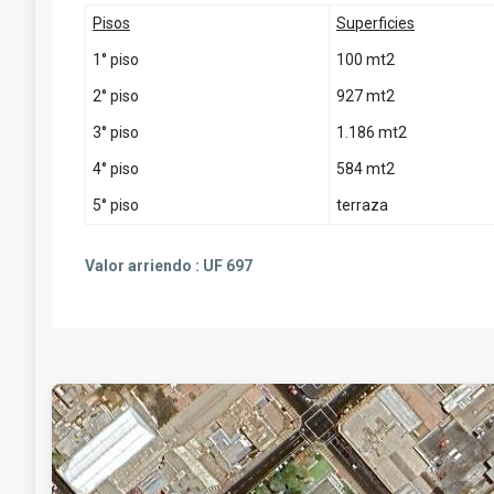
Pisos
Superficies
1° piso
100 mt2
2° piso
927 mt2
3° piso
1.186 mt2
4° piso
584 mt2
5° piso
terraza
Valor arriendo :
UF 697