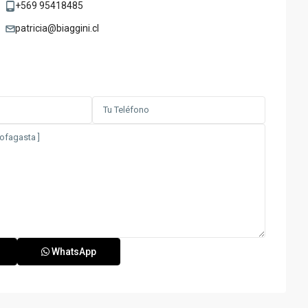
+569 95418485
patricia@biaggini.cl
WhatsApp