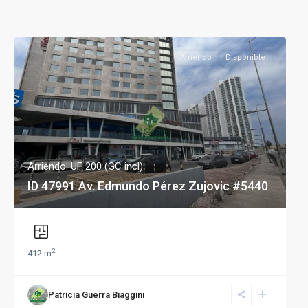
Arriendo
Disponible
Arriendo: UF 200 (GC incl)
ID 47991 Av. Edmundo Pérez Zujovic #5440
2
412 m
Patricia Guerra Biaggini