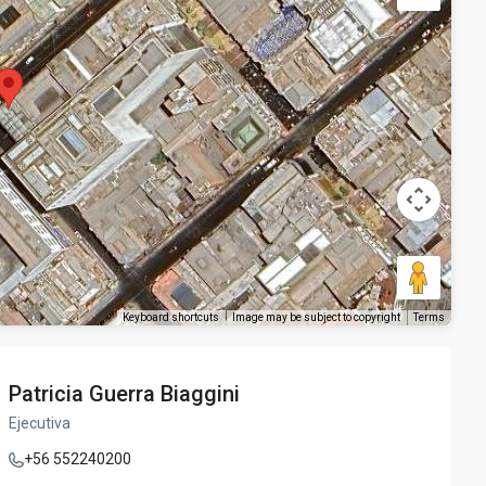
Keyboard shortcuts
Image may be subject to copyright
Terms
Patricia Guerra Biaggini
Ejecutiva
+56 552240200