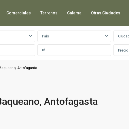
Comerciales
Terrenos
Calama
Otras Ciudades
País
Ciuda
Precio
 Baqueano, Antofagasta
 Baqueano, Antofagasta