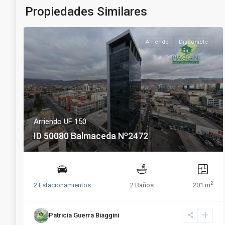
Propiedades Similares
Arriendo
Disponible
Arriendo UF 150
ID 50080 Balmaceda Nº2472
2
2 Estacionamientos
2 Baños
201 m
Patricia Guerra Biaggini