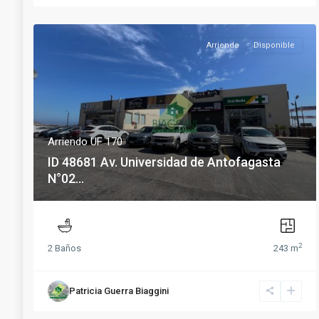
Arriendo
Disponible
Arriendo UF 170
ID 48681 Av. Universidad de Antofagasta
N°02...
2
2 Baños
243 m
Patricia Guerra Biaggini