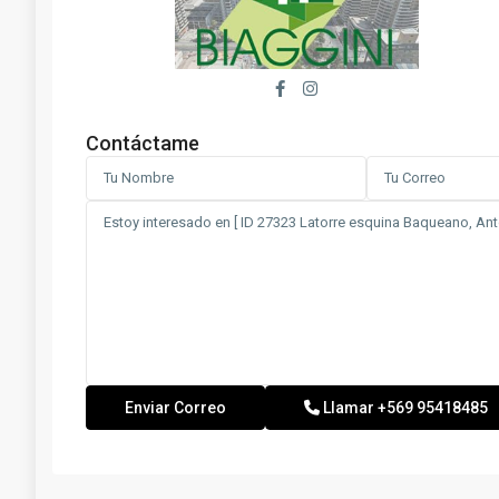
Contáctame
Llamar
+569 95418485