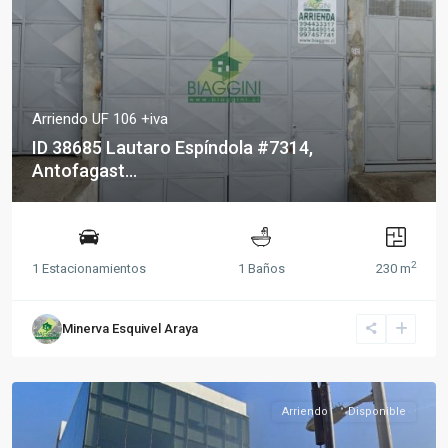
Arriendo UF 106 +iva
ID 38685 Lautaro Espíndola #7314,
Antofagast...
2
1 Estacionamientos
1 Baños
230 m
Minerva Esquivel Araya
Arriendo
Disponible