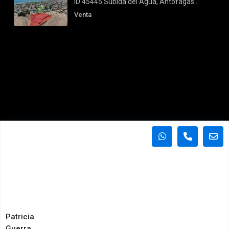
ID 45445 Subida del Agua, Antofagas...
Venta
Patricia
Guerra