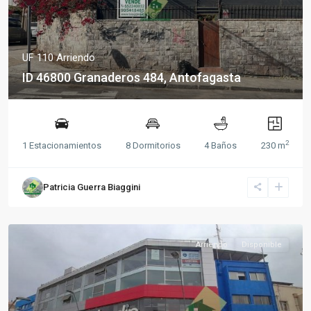
UF 110
Arriendo
ID 46800 Granaderos 484, Antofagasta
2
1 Estacionamientos
8 Dormitorios
4 Baños
230 m
Patricia Guerra Biaggini
Arriendo
Disponible