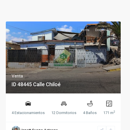
Venta
Disponible
Venta
ID 48445 Calle Chiloé
2
4 Estacionamientos
12 Dormitorios
4 Baños
171 m