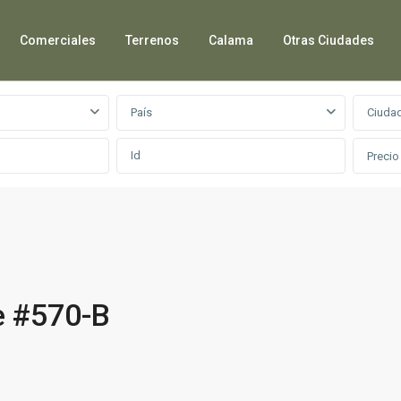
Comerciales
Terrenos
Calama
Otras Ciudades
País
Ciuda
Precio
te #570-B