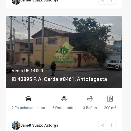
Janett Suazo Astorga
Venta
Disponible
Venta
UF 14.000
ID 43895 P. A. Cerda #8461, Antofagasta
2
2 Estacionamientos
6 Dormitorios
3 Baños
200 m
Janett Suazo Astorga