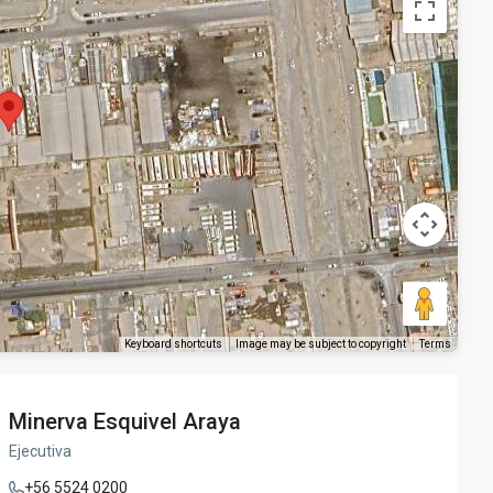
Keyboard shortcuts
Image may be subject to copyright
Terms
Minerva Esquivel Araya
Ejecutiva
+56 5524 0200