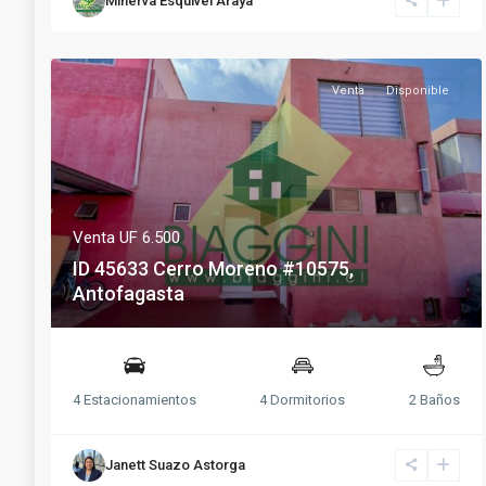
Minerva Esquivel Araya
Venta
Disponible
Venta
UF 6.500
ID 45633 Cerro Moreno #10575,
Antofagasta
4 Estacionamientos
4 Dormitorios
2 Baños
Janett Suazo Astorga