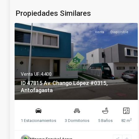
Propiedades Similares
Venta
Disponible
Venta
UF 4.400
ID 47815 Av. Chango López #0315,
Antofagasta
2
1 Estacionamientos
3 Dormitorios
5 Baños
82 m