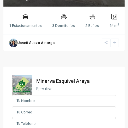
2
1 Estacionamientos
3 Dormitorios
2 Baños
64 m
Janett Suazo Astorga
Minerva Esquivel Araya
Ejecutiva