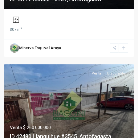
2
307 m
Minerva Esquivel Araya
Venta
Disponible
Venta $ 260.000.000
ID 42480 Llanquihue #3545, Antofagasta