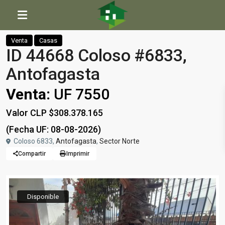
Inicio
Casas
ID 44668 Coloso #6833, Antofagasta
Venta
Casas
ID 44668 Coloso #6833,
Antofagasta
Venta:
UF 7550
Valor CLP $308.378.165
(Fecha UF: 08-08-2026)
Coloso 6833,
Antofagasta
,
Sector Norte
Compartir
Imprimir
Disponible