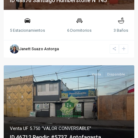
ID 48876 Santiago Humberstone N°145
5 Estacionamientos
6 Dormitorios
3 Baños
Janett Suazo Astorga
Venta
Disponible
Venta
UF 5.750
“VALOR CONVERSABLE”
ID 46712 Rendic #5737, Antofagasta