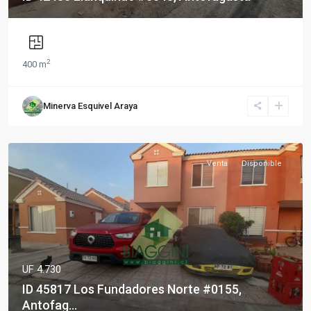
2
400 m
Minerva Esquivel Araya
Venta
Disponible
UF 4.730
ID 45817 Los Fundadores Norte #0155,
Antofag...