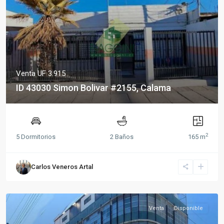
Venta
UF 3.915
ID 43030 Simon Bolivar #2155, Calama
2
5 Dormitorios
2 Baños
165 m
Carlos Veneros Artal
Venta
Disponible