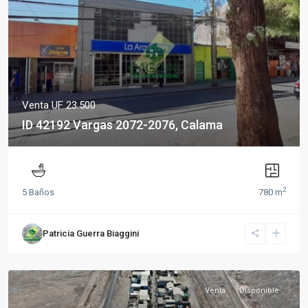
Venta
UF 23.500
ID 42192 Vargas 2072-2076, Calama
2
5 Baños
780 m
Patricia Guerra Biaggini
Venta
Disponible