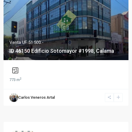
Venta UF 51.500.-
ID 46150 Edificio Sotomayor #1998, Calama
2
773 m
Carlos Veneros Artal