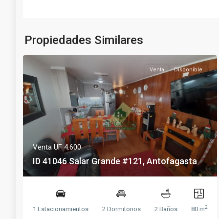
Propiedades Similares
Venta
Disponible
Venta
UF 4.600
ID 41046 Salar Grande #121, Antofagasta
2
1 Estacionamientos
2 Dormitorios
2 Baños
80 m