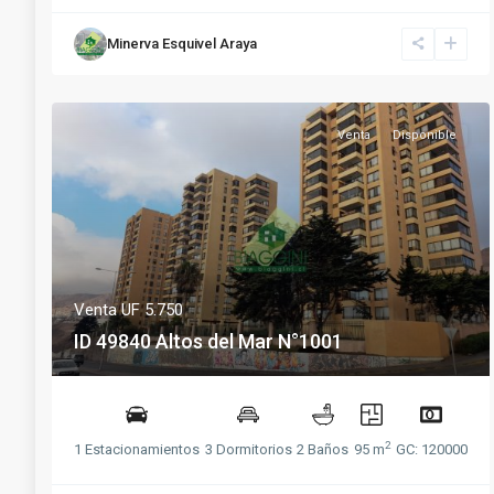
Minerva Esquivel Araya
Venta
Disponible
Venta
UF 5.750
ID 49840 Altos del Mar N°1001
2
1 Estacionamientos
3 Dormitorios
2 Baños
95 m
GC: 120000