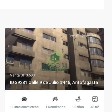
Venta
Disponible
Venta
UF 3.500
ID 39281 Calle 9 de Julio #446, Antofagasta
2
1 Estacionamientos
1 Dormitorios
1 Baños
48 m