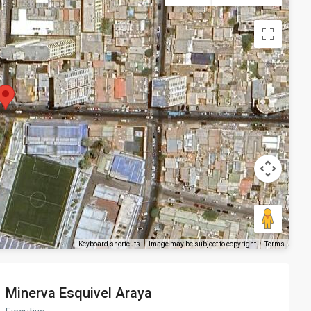
Keyboard shortcuts
Image may be subject to copyright
Terms
Minerva Esquivel Araya