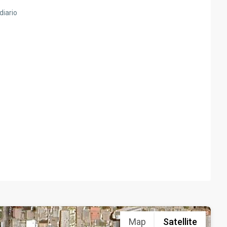
diario
Map
Satellite