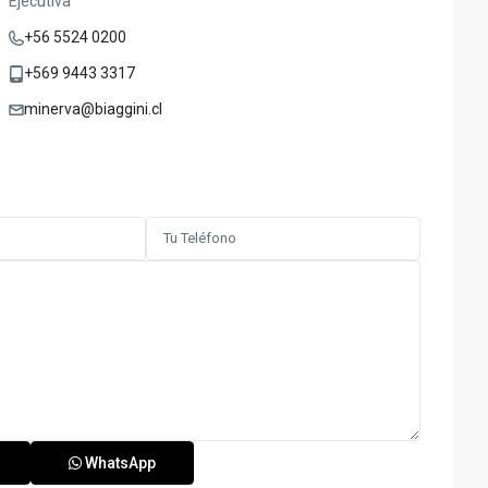
Ejecutiva
+56 5524 0200
+569 9443 3317
minerva@biaggini.cl
WhatsApp