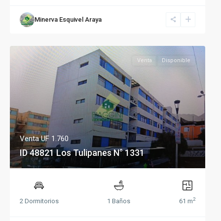
Minerva Esquivel Araya
Venta
Disponible
Venta
UF 1.760
ID 48821 Los Tulipanes N° 1331
2
2 Dormitorios
1 Baños
61 m