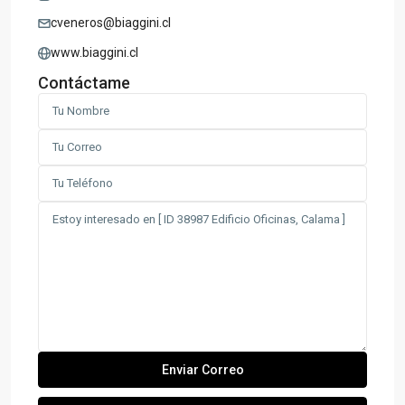
cveneros@biaggini.cl
www.biaggini.cl
Contáctame