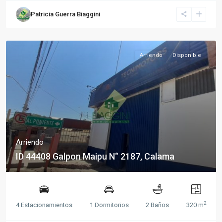
Patricia Guerra Biaggini
Arriendo
Disponible
Arriendo
ID 44408 Galpon Maipu N° 2187, Calama
2
4 Estacionamientos
1 Dormitorios
2 Baños
320 m