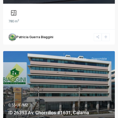
2
780 m
Patricia Guerra Biaggini
Arriendo
Disponible
0,55 UF/M2
ID 26393 Av. Chorrillos #1631, Calama