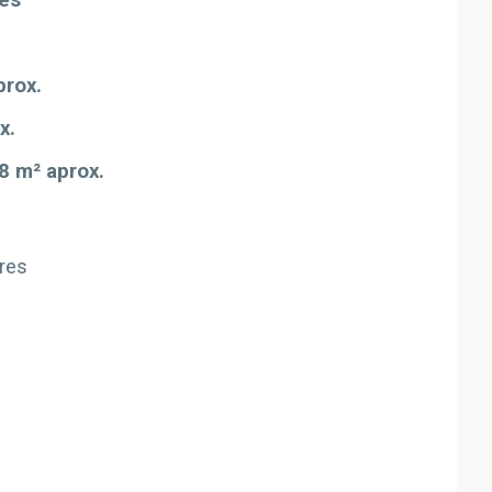
les
prox.
x.
8 m² aprox.
res