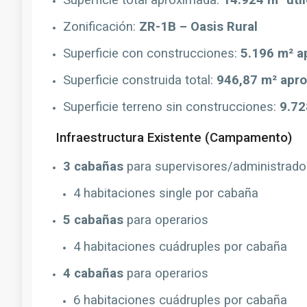
Superficie total aproximada:
14.924 m² úti
Zonificación:
ZR-1B – Oasis Rural
Superficie con construcciones:
5.196 m² a
Superficie construida total:
946,87 m² apro
Superficie terreno sin construcciones:
9.72
Infraestructura Existente (Campamento)
3 cabañas
para supervisores/administrado
4 habitaciones single por cabaña
5 cabañas
para operarios
4 habitaciones cuádruples por cabaña
4 cabañas
para operarios
6 habitaciones cuádruples por cabaña