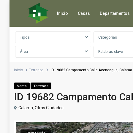
Inicio
Casas
Departamentos
Búsqueda avanzada
Tipos
Categorías
Área
Inicio
Terrenos
ID 19682 Campamento Calle Aconcagua, Calama
Venta
Terrenos
ID 19682 Campamento Cal
Calama
,
Otras Ciudades