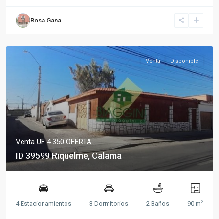
Rosa Gana
Venta
Disponible
Venta
UF 4.350
OFERTA
ID 39599 Riquelme, Calama
2
4 Estacionamientos
3 Dormitorios
2 Baños
90 m