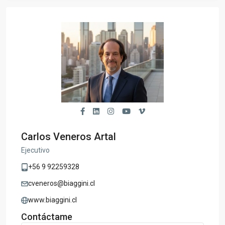
Carlos Veneros Artal
Ejecutivo
+56 9 92259328
cveneros@biaggini.cl
www.biaggini.cl
Contáctame