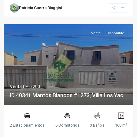
Patricia Guerra Biaggini
Venta
Disponible
Venta
UF 6.200
ID 40341 Mantos Blancos #1273, Villa Los Yac...
2
2 Estacionamientos
6 Dormitorios
3 Baños
168 m