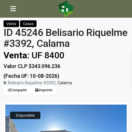
Inicio
Casas
ID 45246 Belisario Riquelme #3392, Calama
Venta
Casas
ID 45246 Belisario Riquelme
#3392, Calama
Venta:
UF 8400
Valor CLP $343.096.236
(Fecha UF: 10-08-2026)
Belisario Riquelme #3392,
Calama
Compartir
Imprimir
Disponible