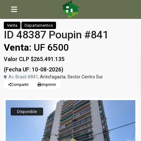
Inicio
Departamentos
ID 48387 Poupin #841
Venta
Departamentos
ID 48387 Poupin #841
Venta:
UF 6500
Valor CLP $265.491.135
(Fecha UF: 10-08-2026)
Av. Brasil #841,
Antofagasta
,
Sector Centro Sur
Compartir
Imprimir
Disponible