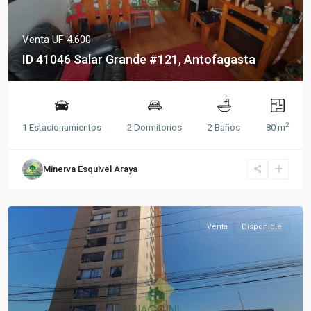
Venta
UF 4.600
ID 41046 Salar Grande #121, Antofagasta
2
1 Estacionamientos
2 Dormitorios
2 Baños
80 m
Minerva Esquivel Araya
Venta
Disponible