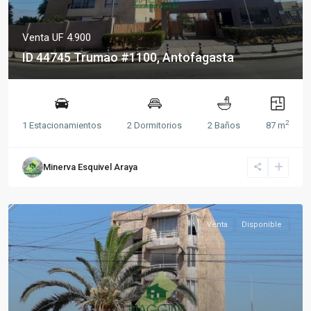
Venta
UF 4.900
ID 44745 Trumao #1100, Antofagasta
2
1 Estacionamientos
2 Dormitorios
2 Baños
87 m
Minerva Esquivel Araya
Venta
Disponible