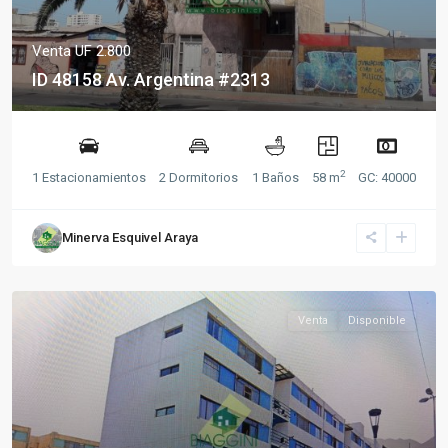
Venta
UF 2.800
ID 48158 Av. Argentina #2313
2
1 Estacionamientos
2 Dormitorios
1 Baños
58 m
GC: 40000
Minerva Esquivel Araya
Venta
Disponible