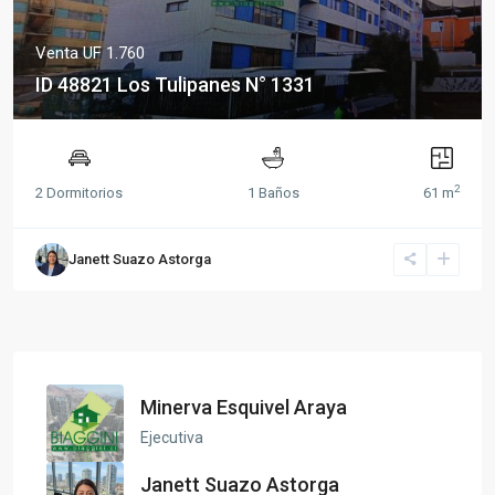
Venta
UF 1.760
ID 48821 Los Tulipanes N° 1331
2
2 Dormitorios
1 Baños
61 m
Janett Suazo Astorga
Minerva Esquivel Araya
Ejecutiva
Janett Suazo Astorga