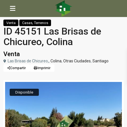
Inicio
Casas
,
Terrenos
ID 45151 Las Brisas de Chicureo, Colina
,
Venta
Casas
Terrenos
ID 45151 Las Brisas de
Chicureo, Colina
Venta
Las Brisas de Chicureo,,
Colina
,
Otras Ciudades
,
Santiago
Compartir
Imprimir
Disponible