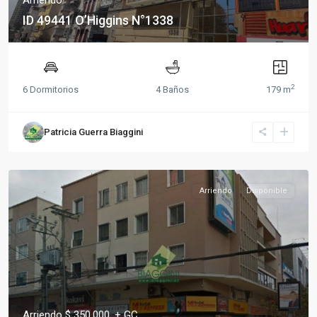
ID 49441 O’Higgins N°1338
2
6 Dormitorios
4 Baños
179 m
Patricia Guerra Biaggini
Arriendo
Disponible
Arriendo $ 350.000. + GC