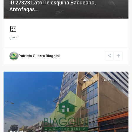
ID 27323 Latorre esquina Baqueano,
Antofagas...
2
3 m
Patricia Guerra Biaggini
Arriendo
Disponible
Arriendo