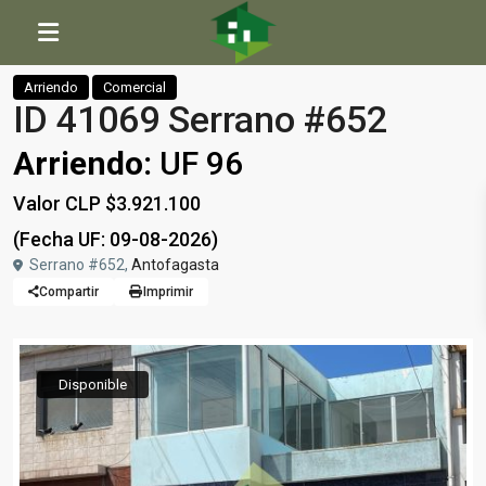
Inicio
Comercial
ID 41069 Serrano #652
Arriendo
Comercial
ID 41069 Serrano #652
Arriendo:
UF 96
Valor CLP $3.921.100
(Fecha UF: 09-08-2026)
Serrano #652,
Antofagasta
Compartir
Imprimir
Disponible