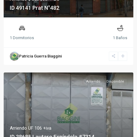
ID 49141 Prat N°482
1 Dormitorios
1 Baños
Patricia Guerra Biaggini
Arriendo
Disponible
Arriendo UF 106 +iva
ID 38685 Lautaro Espíndola #7314,