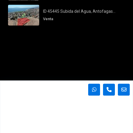
ID 45445 Subida del Agua, Antofagas...
Venta