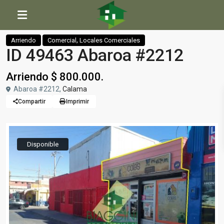
Inicio
Comercial
,
Locales Comerciales
ID 49463 Abaroa #2212
,
Arriendo
Comercial
Locales Comerciales
ID 49463 Abaroa #2212
Arriendo $ 800.000.
Abaroa #2212,
Calama
Compartir
Imprimir
Disponible