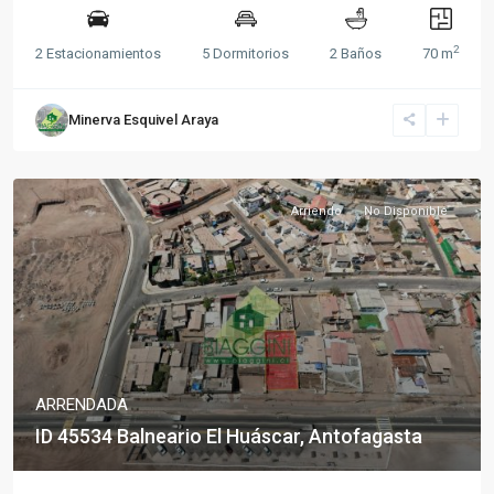
2
2 Estacionamientos
5 Dormitorios
2 Baños
70 m
Minerva Esquivel Araya
Arriendo
No Disponible
ARRENDADA
ID 45534 Balneario El Huáscar, Antofagasta