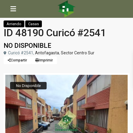
Inicio
Casas
ID 48190 Curicó #2541
Arriendo
Casas
ID 48190 Curicó #2541
NO DISPONIBLE
Curicó #2541,
Antofagasta
,
Sector Centro Sur
Compartir
Imprimir
No Disponible