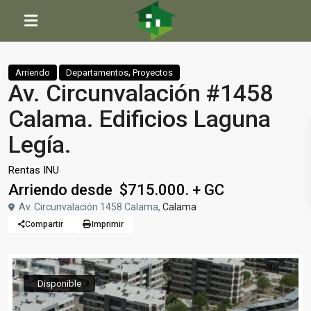
Inicio
Departamentos
,
Proyectos
Av. Circunvalación #1458 Calama. Edificios Laguna Legía.
,
Arriendo
Departamentos
Proyectos
Av. Circunvalación #1458
Calama. Edificios Laguna
Legía.
Rentas INU
Arriendo desde $715.000. + GC
Av. Circunvalación 1458 Calama,
Calama
Compartir
Imprimir
Disponible