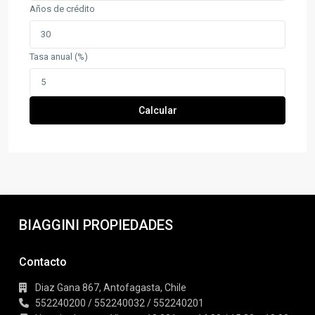
Años de crédito
Tasa anual (%)
Calcular
BIAGGINI PROPIEDADES
Contacto
Diaz Gana 867, Antofagasta, Chile
552240200 / 552240032 / 552240201