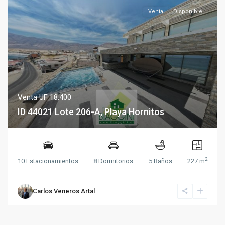
Venta
Disponible
Venta
UF 18.400
ID 44021 Lote 206-A, Playa Hornitos
2
10 Estacionamientos
8 Dormitorios
5 Baños
227 m
Carlos Veneros Artal