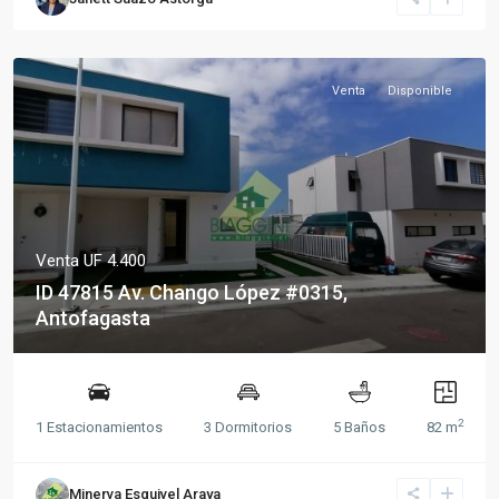
Venta
Disponible
Venta
UF 4.400
ID 47815 Av. Chango López #0315,
Antofagasta
2
1 Estacionamientos
3 Dormitorios
5 Baños
82 m
Minerva Esquivel Araya