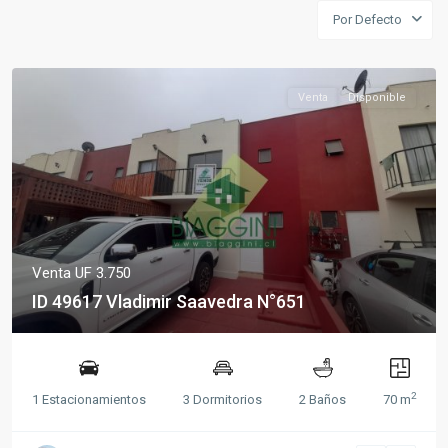
Por Defecto
Venta
Disponible
Venta
UF 3.750
ID 49617 Vladimir Saavedra N°651
2
1 Estacionamientos
3 Dormitorios
2 Baños
70 m