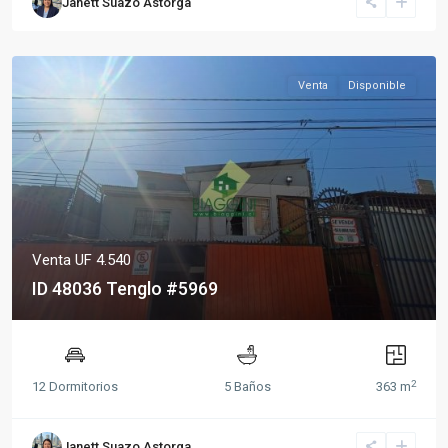
Janett Suazo Astorga
Venta
Disponible
Venta
UF 4.540
ID 48036 Tenglo #5969
2
12 Dormitorios
5 Baños
363 m
Janett Suazo Astorga