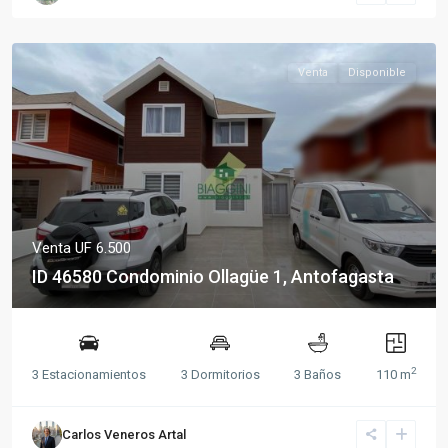
Venta
Disponible
Venta
UF 6.500
ID 46580 Condominio Ollagüe 1, Antofagasta
2
3 Estacionamientos
3 Dormitorios
3 Baños
110 m
Carlos Veneros Artal