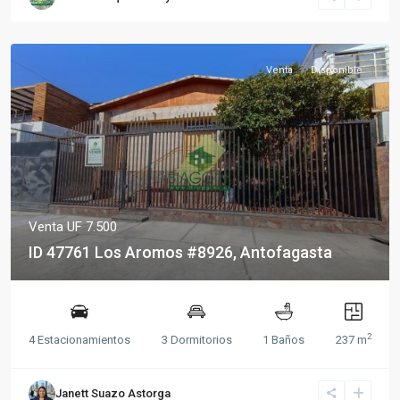
Venta
Disponible
Venta
UF 7.500
ID 47761 Los Aromos #8926, Antofagasta
2
4 Estacionamientos
3 Dormitorios
1 Baños
237 m
Janett Suazo Astorga