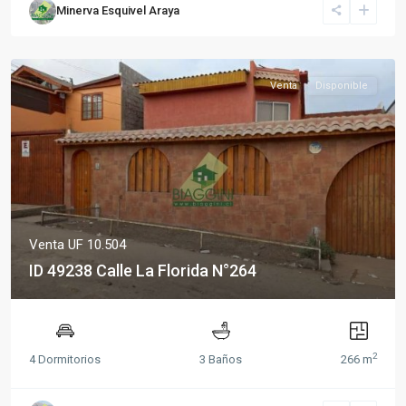
Minerva Esquivel Araya
Venta
Disponible
Venta
UF 10.504
ID 49238 Calle La Florida N°264
2
4 Dormitorios
3 Baños
266 m