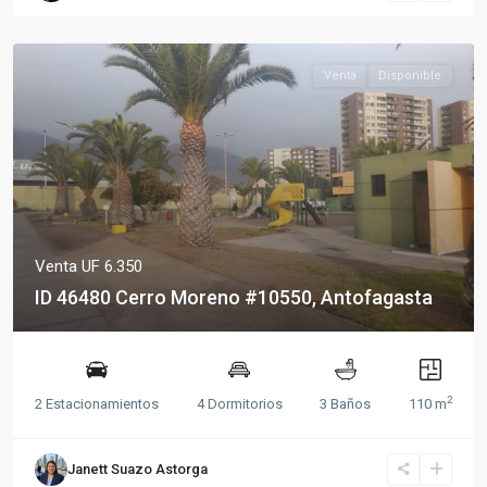
Venta
Disponible
Venta
UF 6.350
ID 46480 Cerro Moreno #10550, Antofagasta
2
2 Estacionamientos
4 Dormitorios
3 Baños
110 m
Janett Suazo Astorga