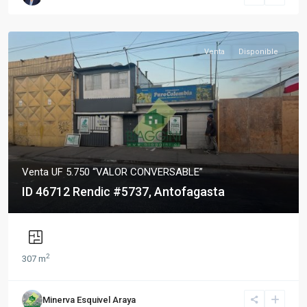
Venta
Disponible
Venta
UF 5.750
“VALOR CONVERSABLE”
ID 46712 Rendic #5737, Antofagasta
2
307 m
Minerva Esquivel Araya