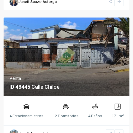
Janett Suazo Astorga
Venta
Disponible
Venta
ID 48445 Calle Chiloé
2
4 Estacionamientos
12 Dormitorios
4 Baños
171 m