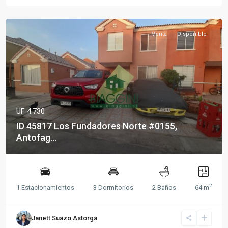
Venta
Disponible
UF 4.730
ID 45817 Los Fundadores Norte #0155,
Antofag...
2
1 Estacionamientos
3 Dormitorios
2 Baños
64 m
Janett Suazo Astorga